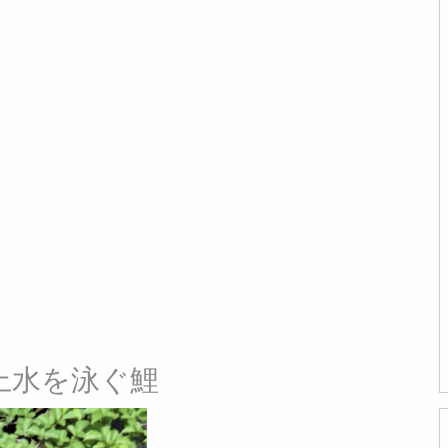
川上水を泳ぐ鯉