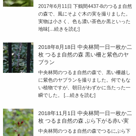
2017年6月11日 下鶴間4437-8のつるま自然
の森で、風にそよぐ木の実を撮りました。
実物は小さく、色も濃い茶色か黒といった
地味
[…続きを読む]
2018年8月18日 中央林間一日一枚か二
枚 つるま自然の森 黒い柵と紫色のヤ
ブラン
中央林間のつるま自然の森で、黒い柵越し
に紫色のヤブランを撮りました。何でもな
い植物ですが、朝日がわずかに当たった一
瞬でした。
[…続きを読む]
2018年11月1日 中央林間一日一枚か二
枚 つるま自然の森 ぶら下がる赤い実
中央林間のつるま自然の森でつるにぶら下