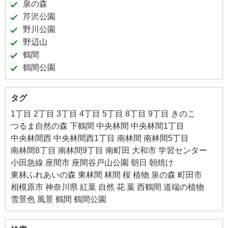
泉の森
芹沢公園
野川公園
野辺山
鶴間
鶴間公園
タグ
1丁目
2丁目
3丁目
4丁目
5丁目
8丁目
9丁目
きのこ
つるま自然の森
下鶴間
中央林間
中央林間1丁目
中央林間西
中央林間西1丁目
南林間
南林間5丁目
南林間8丁目
南林間9丁目
南町田
大和市
学習センター
小田急線
座間市
座間谷戸山公園
朝日
朝焼け
東林ふれあいの森
東林間
林間
桜
植物
泉の森
町田市
相模原市
神奈川県
紅葉
自然
花
葉
西鶴間
道端の植物
雪景色
風景
鶴間
鶴間公園