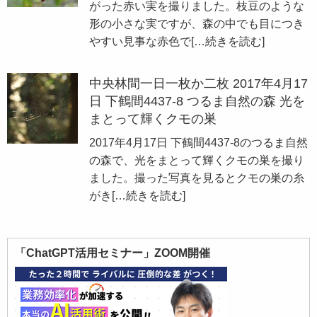
がった赤い実を撮りました。枝豆のような
形の小さな実ですが、森の中でも目につき
やすい見事な赤色で
[…続きを読む]
中央林間一日一枚か二枚 2017年4月17
日 下鶴間4437-8 つるま自然の森 光を
まとって輝くクモの巣
2017年4月17日 下鶴間4437-8のつるま自然
の森で、光をまとって輝くクモの巣を撮り
ました。撮った写真を見るとクモの巣の糸
がき
[…続きを読む]
「ChatGPT活用セミナー」ZOOM開催