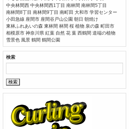
中央林間西
中央林間西1丁目
南林間
南林間5丁目
南林間8丁目
南林間9丁目
南町田
大和市
学習センター
小田急線
座間市
座間谷戸山公園
朝日
朝焼け
東林ふれあいの森
東林間
林間
桜
植物
泉の森
町田市
相模原市
神奈川県
紅葉
自然
花
葉
西鶴間
道端の植物
雪景色
風景
鶴間
鶴間公園
検索