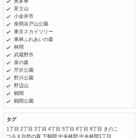
奥多摩
富士山
小金井市
座間谷戸山公園
東京スカイツリー
東林ふれあいの森
林間
武蔵野市
泉の森
芹沢公園
野川公園
野辺山
鶴間
鶴間公園
タグ
1丁目
2丁目
3丁目
4丁目
5丁目
8丁目
9丁目
きのこ
つるま自然の森
下鶴間
中央林間
中央林間1丁目