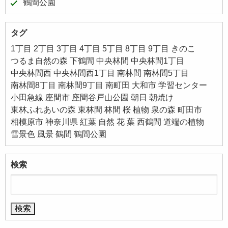
鶴間公園
タグ
1丁目
2丁目
3丁目
4丁目
5丁目
8丁目
9丁目
きのこ
つるま自然の森
下鶴間
中央林間
中央林間1丁目
中央林間西
中央林間西1丁目
南林間
南林間5丁目
南林間8丁目
南林間9丁目
南町田
大和市
学習センター
小田急線
座間市
座間谷戸山公園
朝日
朝焼け
東林ふれあいの森
東林間
林間
桜
植物
泉の森
町田市
相模原市
神奈川県
紅葉
自然
花
葉
西鶴間
道端の植物
雪景色
風景
鶴間
鶴間公園
検索