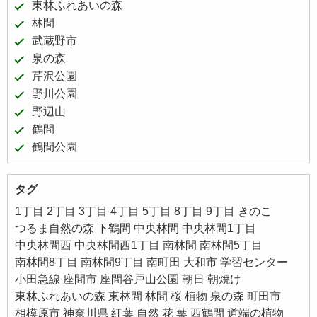
東林ふれあいの森
林間
武蔵野市
泉の森
芹沢公園
野川公園
野辺山
鶴間
鶴間公園
タグ
1丁目
2丁目
3丁目
4丁目
5丁目
8丁目
9丁目
きのこ
つるま自然の森
下鶴間
中央林間
中央林間1丁目
中央林間西
中央林間西1丁目
南林間
南林間5丁目
南林間8丁目
南林間9丁目
南町田
大和市
学習センター
小田急線
座間市
座間谷戸山公園
朝日
朝焼け
東林ふれあいの森
東林間
林間
桜
植物
泉の森
町田市
相模原市
神奈川県
紅葉
自然
花
葉
西鶴間
道端の植物