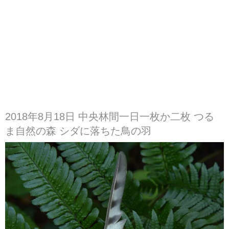
2018年8月18日 中央林間一日一枚か二枚 つる
ま自然の森 シダに落ちた鳥の羽