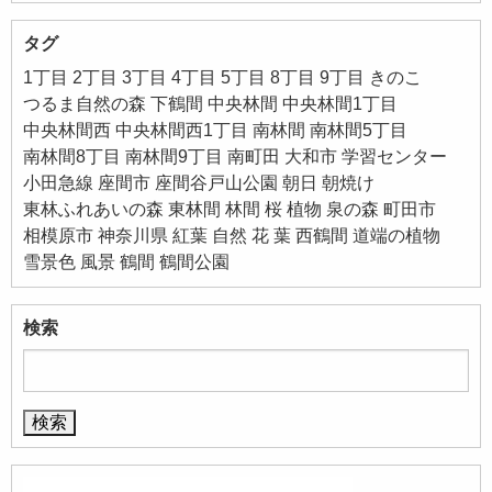
タグ
1丁目
2丁目
3丁目
4丁目
5丁目
8丁目
9丁目
きのこ
つるま自然の森
下鶴間
中央林間
中央林間1丁目
中央林間西
中央林間西1丁目
南林間
南林間5丁目
南林間8丁目
南林間9丁目
南町田
大和市
学習センター
小田急線
座間市
座間谷戸山公園
朝日
朝焼け
東林ふれあいの森
東林間
林間
桜
植物
泉の森
町田市
相模原市
神奈川県
紅葉
自然
花
葉
西鶴間
道端の植物
雪景色
風景
鶴間
鶴間公園
検索