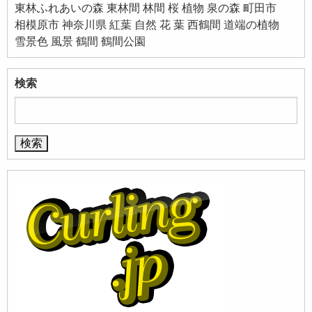
東林ふれあいの森
東林間
林間
桜
植物
泉の森
町田市
相模原市
神奈川県
紅葉
自然
花
葉
西鶴間
道端の植物
雪景色
風景
鶴間
鶴間公園
検索