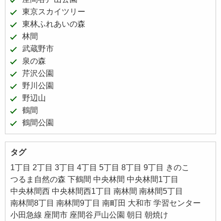
東京スカイツリー
東林ふれあいの森
林間
武蔵野市
泉の森
芹沢公園
野川公園
野辺山
鶴間
鶴間公園
タグ
1丁目
2丁目
3丁目
4丁目
5丁目
8丁目
9丁目
きのこ
つるま自然の森
下鶴間
中央林間
中央林間1丁目
中央林間西
中央林間西1丁目
南林間
南林間5丁目
南林間8丁目
南林間9丁目
南町田
大和市
学習センター
小田急線
座間市
座間谷戸山公園
朝日
朝焼け