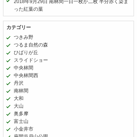
2018年9月29日 南林間一日一枚か二枚 半分赤く染ま
った紅葉の葉
カテゴリー
つきみ野
つるま自然の森
ひばりが丘
スライドショー
中央林間
中央林間西
丹沢
南林間
大和
大山
奥多摩
富士山
小金井市
座間谷戸山公園