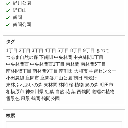
野川公園
野辺山
鶴間
鶴間公園
タグ
1丁目
2丁目
3丁目
4丁目
5丁目
8丁目
9丁目
きのこ
つるま自然の森
下鶴間
中央林間
中央林間1丁目
中央林間西
中央林間西1丁目
南林間
南林間5丁目
南林間8丁目
南林間9丁目
南町田
大和市
学習センター
小田急線
座間市
座間谷戸山公園
朝日
朝焼け
東林ふれあいの森
東林間
林間
桜
植物
泉の森
町田市
相模原市
神奈川県
紅葉
自然
花
葉
西鶴間
道端の植物
雪景色
風景
鶴間
鶴間公園
検索