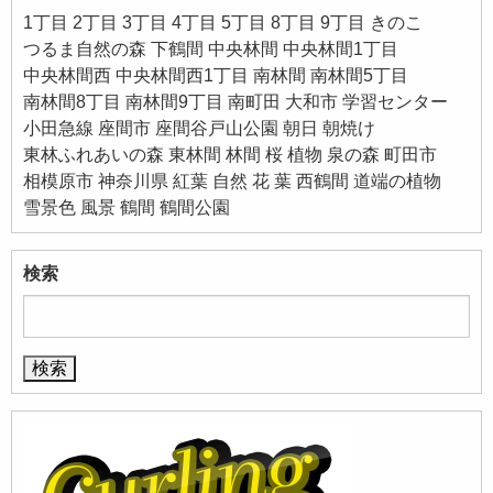
1丁目
2丁目
3丁目
4丁目
5丁目
8丁目
9丁目
きのこ
つるま自然の森
下鶴間
中央林間
中央林間1丁目
中央林間西
中央林間西1丁目
南林間
南林間5丁目
南林間8丁目
南林間9丁目
南町田
大和市
学習センター
小田急線
座間市
座間谷戸山公園
朝日
朝焼け
東林ふれあいの森
東林間
林間
桜
植物
泉の森
町田市
相模原市
神奈川県
紅葉
自然
花
葉
西鶴間
道端の植物
雪景色
風景
鶴間
鶴間公園
検索