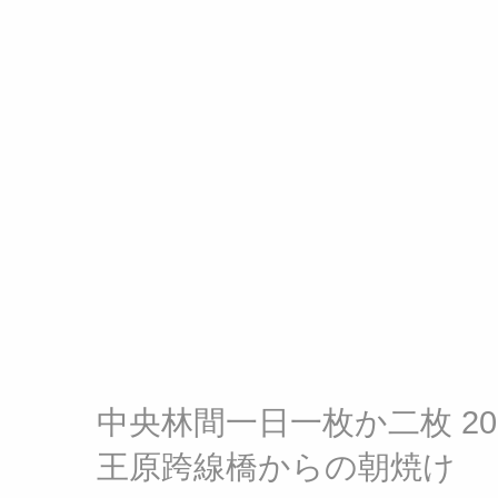
中央林間一日一枚か二枚 201
王原跨線橋からの朝焼け