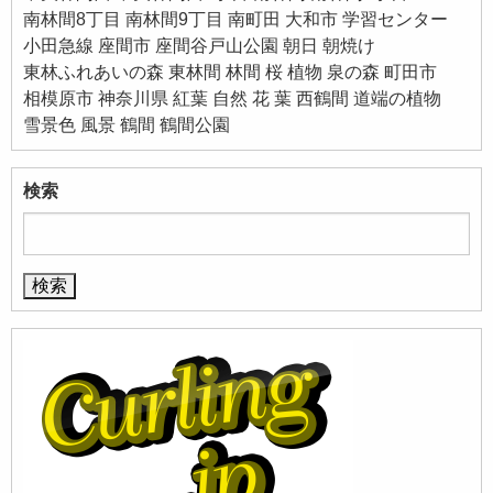
南林間8丁目
南林間9丁目
南町田
大和市
学習センター
小田急線
座間市
座間谷戸山公園
朝日
朝焼け
東林ふれあいの森
東林間
林間
桜
植物
泉の森
町田市
相模原市
神奈川県
紅葉
自然
花
葉
西鶴間
道端の植物
雪景色
風景
鶴間
鶴間公園
検索