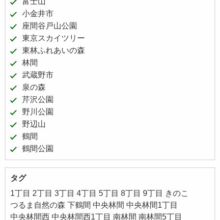
富士山
小金井市
座間谷戸山公園
東京スカイツリー
東林ふれあいの森
林間
武蔵野市
泉の森
芹沢公園
野川公園
野辺山
鶴間
鶴間公園
タグ
1丁目
2丁目
3丁目
4丁目
5丁目
8丁目
9丁目
きのこ
つるま自然の森
下鶴間
中央林間
中央林間1丁目
中央林間西
中央林間西1丁目
南林間
南林間5丁目